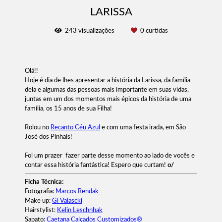
LARISSA
243
visualizações
0
curtidas
Olá!!
Hoje é dia de lhes apresentar a história da Larissa, da família
dela e algumas das pessoas mais importante em suas vidas,
juntas em um dos momentos mais épicos da história de uma
família, os 15 anos de sua Filha!
Rolou no
Recanto Céu Azul
e com uma festa irada, em São
José dos Pinhais!
Foi um prazer fazer parte desse momento ao lado de vocês e
contar essa história fantástica! Espero que curtam!
o/
Ficha Técnica:
Fotografia:
Marcos Rendak
Make up:
Gi Valascki
Hairstylist:
Kelin Leschnhak
Sapato:
Caetana Calçados Customizados®