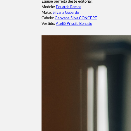
Equipe perfeita deste editorial:
Modelo:
Eduarda Ramos
Make:
Silvana Gabardo
Cabelo:
Geovane Silva CONCEPT
Vestido:
Ateliê Priscila Bonatto