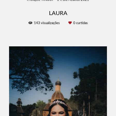
LAURA
143
visualizações
0
curtidas