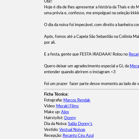
Olá!!
Hoje é dia de lhes apresentar a história da Thaís e do
uma prévia e, confesso, me empolguei na seleção kkk
O dia da noiva foi impecável, com direito a banheira co
Após, fomos até a Capela São Sebastião na Colônia Malh
por ali.
E a festa, gente que FESTA IRADAAA! Rolou no
Recan
Quero deixar um agradecimento especial a Gi, da
Mera
entender quando abrirem o instagram <3
Foi um prazer fazer parte desse momento ao lado de vo
Ficha Técnica:
Fotografia:
Marcos Rendak
Vídeo:
Meraki Films
Make up:
Alex
Hairstylist:
Donny
Dia da Noiva:
Salão Donny's
Vestido:
Vestual Noivas
Recepção:
Recanto Céu Azul