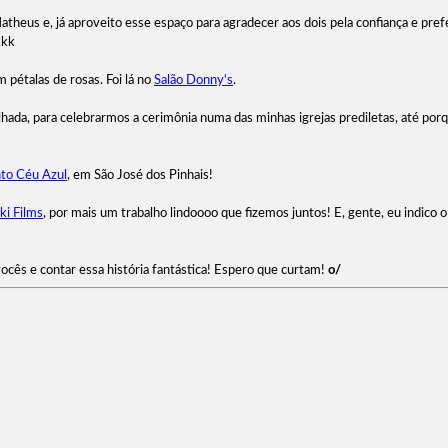
 Matheus e, já aproveito esse espaço para agradecer aos dois pela confiança e pre
kkk
m pétalas de rosas. Foi lá no
Salão Donny's
.
ada, para celebrarmos a cerimônia numa das minhas igrejas prediletas, até porqu
to Céu Azul
, em São José dos Pinhais!
ki Films
, por mais um trabalho lindoooo que fizemos juntos! E, gente, eu indico 
cês e contar essa história fantástica! Espero que curtam!
o/